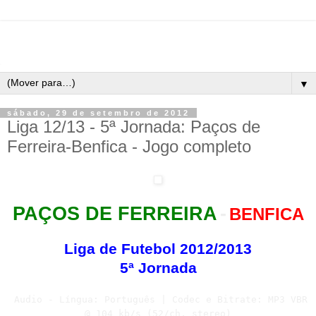
▼
sábado, 29 de setembro de 2012
Liga 12/13 - 5ª Jornada: Paços de
Ferreira-Benfica - Jogo completo
PAÇOS DE FERREIRA
-
BENFICA
Liga de Futebol 2012/2013
5ª Jornada
Audio - Língua: Português | Codec e Bitrate: MP3 VBR
@ 104 kb/s (52/ch, stereo)