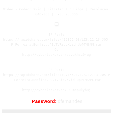
Vídeo - Codec: Xvid | Bitrate: 1563 kbps | Resolução:
640X368 | FPS: 25.000
1ª Parte
https://rapidshare.com/files/416822498/LZS.12.13.J05.
P.Ferreira.Benfica.P1.TVRip.Xvid-UpPTMSNM.rar
OU
http://cyberlocker.ch/epvakhsz04ug
2ª Parte
https://rapidshare.com/files/19715621/LZS.12.13.J05.P
.Ferreira.Benfica.P2.TVRip.Xvid-UpPTMSNM.rar
OU
http://cyberlocker.ch/u69mep0kyb8j
Password:
dfernandes